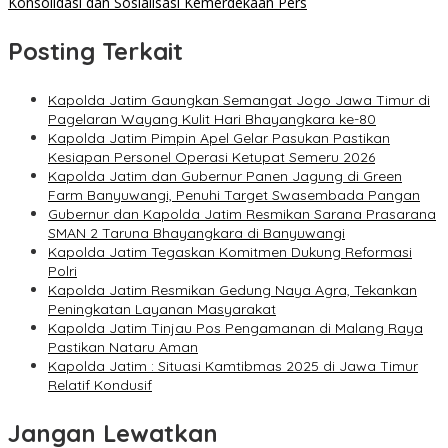
Konsolidasi dan Sosialisasi Kemerdekaan Pers
Posting Terkait
Kapolda Jatim Gaungkan Semangat Jogo Jawa Timur di
Pagelaran Wayang Kulit Hari Bhayangkara ke-80
Kapolda Jatim Pimpin Apel Gelar Pasukan Pastikan
Kesiapan Personel Operasi Ketupat Semeru 2026
Kapolda Jatim dan Gubernur Panen Jagung di Green
Farm Banyuwangi, Penuhi Target Swasembada Pangan
Gubernur dan Kapolda Jatim Resmikan Sarana Prasarana
SMAN 2 Taruna Bhayangkara di Banyuwangi
Kapolda Jatim Tegaskan Komitmen Dukung Reformasi
Polri
Kapolda Jatim Resmikan Gedung Naya Agra, Tekankan
Peningkatan Layanan Masyarakat
Kapolda Jatim Tinjau Pos Pengamanan di Malang Raya
Pastikan Nataru Aman
Kapolda Jatim : Situasi Kamtibmas 2025 di Jawa Timur
Relatif Kondusif
Jangan Lewatkan