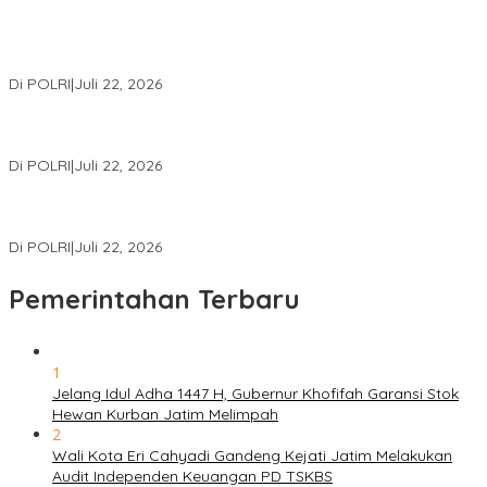
Kortastipidkor Polri Tetapkan Tersangka Kasus Korupsi
Pembiayaan PT PPA–PT BAS, Kerugian Negara Capai Rp38,8
Miliar
Di POLRI
|
Juli 22, 2026
Polri Gelar Training of Trainers Program Paham AI, Perkuat
Literasi Digital Pelajar
Di POLRI
|
Juli 22, 2026
Masuk Daftar Red Notice, Buronan Terorisme Internasional Asal
Palestina Ditangkap di Indonesia
Di POLRI
|
Juli 22, 2026
Pemerintahan Terbaru
1
Jelang Idul Adha 1447 H, Gubernur Khofifah Garansi Stok
Hewan Kurban Jatim Melimpah
2
Wali Kota Eri Cahyadi Gandeng Kejati Jatim Melakukan
Audit Independen Keuangan PD TSKBS