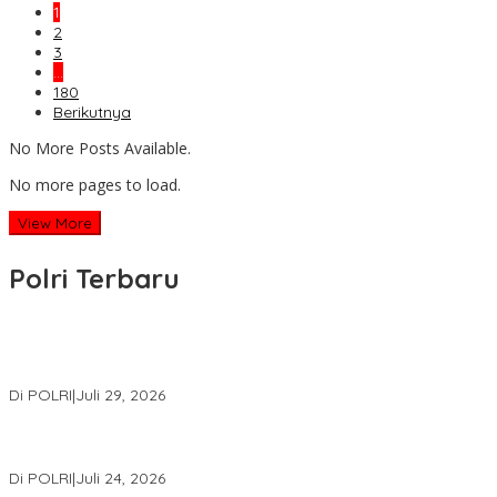
1
2
3
…
180
Berikutnya
No More Posts Available.
No more pages to load.
View More
Polri Terbaru
Wakapolri Lantik Pengurus Pusat KBPP Polri 2026–2031, Awali
Konsolidasi Organisasi Nasional
Di POLRI
|
Juli 29, 2026
Kapolri: Polri Siap Perkuat Kerja Sama Penegakan Hukum
Internasional Bersama FBI Hadapi Kejahatan Modern
Di POLRI
|
Juli 24, 2026