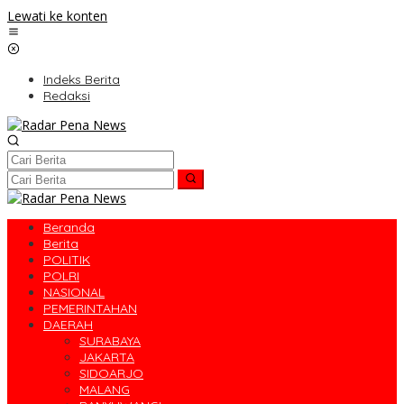
Lewati ke konten
Indeks Berita
Redaksi
Beranda
Berita
POLITIK
POLRI
NASIONAL
PEMERINTAHAN
DAERAH
SURABAYA
JAKARTA
SIDOARJO
MALANG