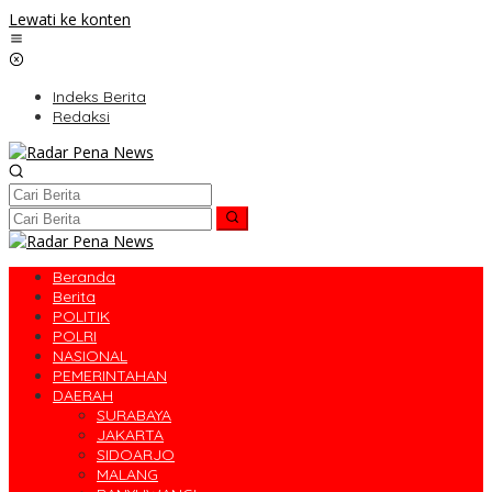
Lewati ke konten
Indeks Berita
Redaksi
Beranda
Berita
POLITIK
POLRI
NASIONAL
PEMERINTAHAN
DAERAH
SURABAYA
JAKARTA
SIDOARJO
MALANG