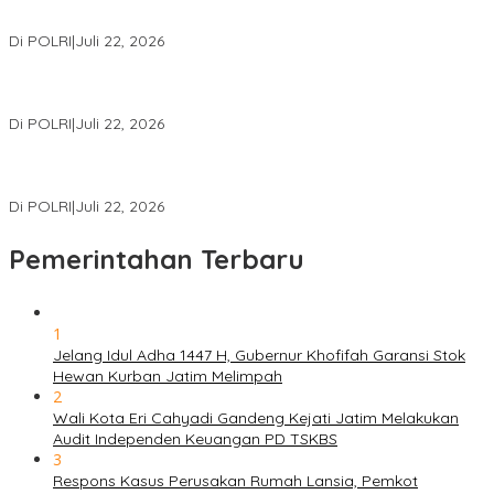
Pembiayaan PT PPA–PT BAS, Kerugian Negara Capai Rp38,8
Miliar
Di POLRI
|
Juli 22, 2026
Polri Gelar Training of Trainers Program Paham AI, Perkuat
Literasi Digital Pelajar
Di POLRI
|
Juli 22, 2026
Masuk Daftar Red Notice, Buronan Terorisme Internasional Asal
Palestina Ditangkap di Indonesia
Di POLRI
|
Juli 22, 2026
Pemerintahan Terbaru
1
Jelang Idul Adha 1447 H, Gubernur Khofifah Garansi Stok
Hewan Kurban Jatim Melimpah
2
Wali Kota Eri Cahyadi Gandeng Kejati Jatim Melakukan
Audit Independen Keuangan PD TSKBS
3
Respons Kasus Perusakan Rumah Lansia, Pemkot