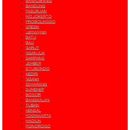
BANYUWANGI
BANDUNG
PASURUAN
MOJOKERTO
PROBOLINGGO
GRESIK
Lamongan
BATU
BALI
GARUT
NGANJUK
SAMPANG
JEMBER
SITUBONDO
KEDIRI
NGAWI
SEMARANG
SUMENEP
BOGOR
BANGKALAN
TUBAN
KENDAL
YOGYAKARTA
MADIUN
PONOROGO