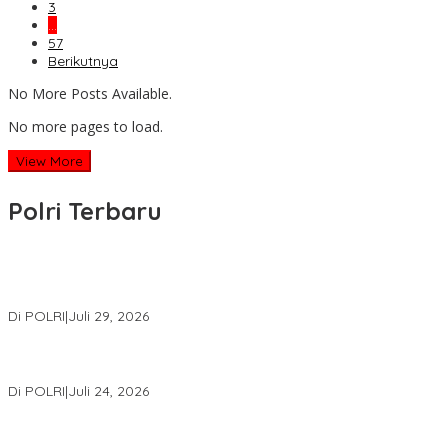
3
…
57
Berikutnya
No More Posts Available.
No more pages to load.
View More
Polri Terbaru
Wakapolri Lantik Pengurus Pusat KBPP Polri 2026–2031, Awali
Konsolidasi Organisasi Nasional
Di POLRI
|
Juli 29, 2026
Kapolri: Polri Siap Perkuat Kerja Sama Penegakan Hukum
Internasional Bersama FBI Hadapi Kejahatan Modern
Di POLRI
|
Juli 24, 2026
Kortastipidkor Polri Tetapkan Tersangka Kasus Korupsi