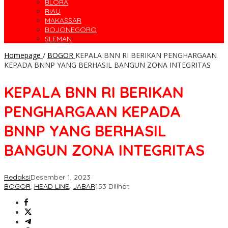
BLORA
RIAU
MAKASSAR
BOJONEGORO
SLEMAN
Homepage
/
BOGOR
KEPALA BNN RI BERIKAN PENGHARGAAN
KEPADA BNNP YANG BERHASIL BANGUN ZONA INTEGRITAS
KEPALA BNN RI BERIKAN
PENGHARGAAN KEPADA
BNNP YANG BERHASIL
BANGUN ZONA INTEGRITAS
Redaksi
Desember 1, 2023
BOGOR
,
HEAD LINE
,
JABAR
153 Dilihat