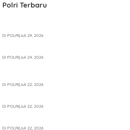
Polri Terbaru
Wakapolri Lantik Pengurus Pusat KBPP Polri 2026–2031, Awali
Konsolidasi Organisasi Nasional
Di POLRI
|
Juli 29, 2026
Kapolri: Polri Siap Perkuat Kerja Sama Penegakan Hukum
Internasional Bersama FBI Hadapi Kejahatan Modern
Di POLRI
|
Juli 24, 2026
Kortastipidkor Polri Tetapkan Tersangka Kasus Korupsi
Pembiayaan PT PPA–PT BAS, Kerugian Negara Capai Rp38,8
Miliar
Di POLRI
|
Juli 22, 2026
Polri Gelar Training of Trainers Program Paham AI, Perkuat
Literasi Digital Pelajar
Di POLRI
|
Juli 22, 2026
Masuk Daftar Red Notice, Buronan Terorisme Internasional Asal
Palestina Ditangkap di Indonesia
Di POLRI
|
Juli 22, 2026