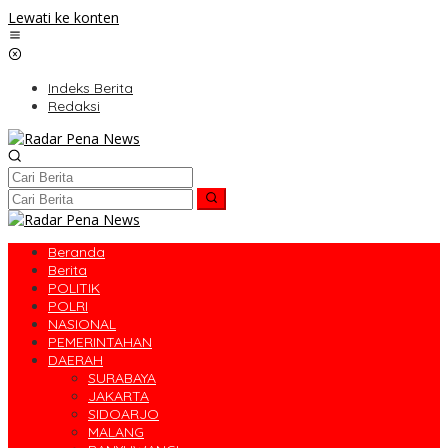
Lewati ke konten
Indeks Berita
Redaksi
Beranda
Berita
POLITIK
POLRI
NASIONAL
PEMERINTAHAN
DAERAH
SURABAYA
JAKARTA
SIDOARJO
MALANG