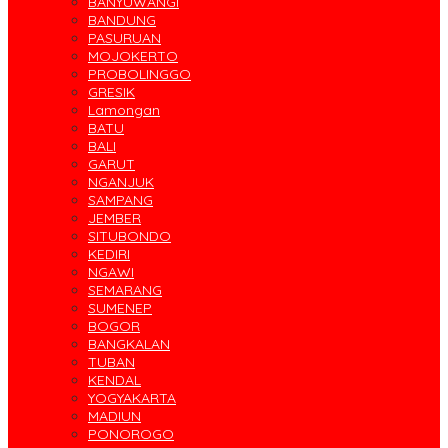
BANYUWANGI
BANDUNG
PASURUAN
MOJOKERTO
PROBOLINGGO
GRESIK
Lamongan
BATU
BALI
GARUT
NGANJUK
SAMPANG
JEMBER
SITUBONDO
KEDIRI
NGAWI
SEMARANG
SUMENEP
BOGOR
BANGKALAN
TUBAN
KENDAL
YOGYAKARTA
MADIUN
PONOROGO