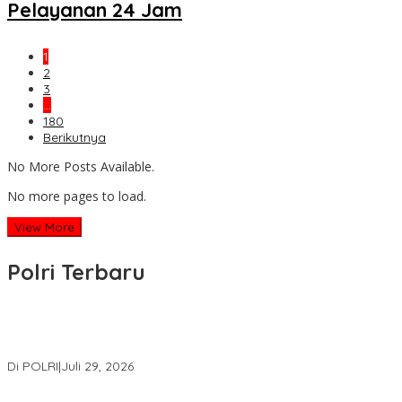
Pelayanan 24 Jam
1
2
3
…
180
Berikutnya
No More Posts Available.
No more pages to load.
View More
Polri Terbaru
Wakapolri Lantik Pengurus Pusat KBPP Polri 2026–2031, Awali
Konsolidasi Organisasi Nasional
Di POLRI
|
Juli 29, 2026
Kapolri: Polri Siap Perkuat Kerja Sama Penegakan Hukum