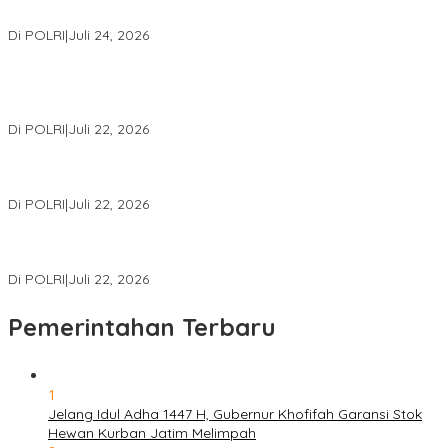
Internasional Bersama FBI Hadapi Kejahatan Modern
Di POLRI
|
Juli 24, 2026
Kortastipidkor Polri Tetapkan Tersangka Kasus Korupsi
Pembiayaan PT PPA–PT BAS, Kerugian Negara Capai Rp38,8
Miliar
Di POLRI
|
Juli 22, 2026
Polri Gelar Training of Trainers Program Paham AI, Perkuat
Literasi Digital Pelajar
Di POLRI
|
Juli 22, 2026
Masuk Daftar Red Notice, Buronan Terorisme Internasional Asal
Palestina Ditangkap di Indonesia
Di POLRI
|
Juli 22, 2026
Pemerintahan Terbaru
1
Jelang Idul Adha 1447 H, Gubernur Khofifah Garansi Stok
Hewan Kurban Jatim Melimpah