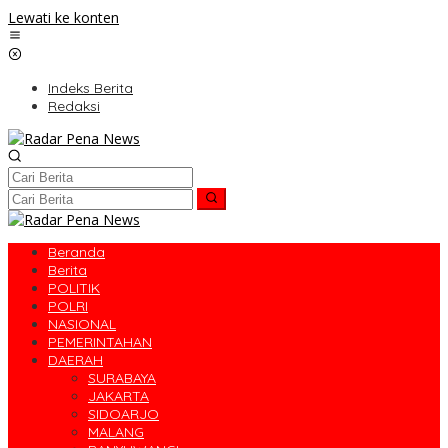
Lewati ke konten
Indeks Berita
Redaksi
Beranda
Berita
POLITIK
POLRI
NASIONAL
PEMERINTAHAN
DAERAH
SURABAYA
JAKARTA
SIDOARJO
MALANG