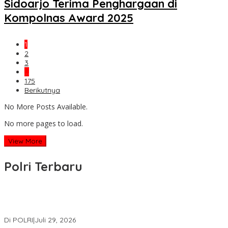
Sidoarjo Terima Penghargaan di
Kompolnas Award 2025
1
2
3
…
175
Berikutnya
No More Posts Available.
No more pages to load.
View More
Polri Terbaru
Wakapolri Lantik Pengurus Pusat KBPP Polri 2026–2031, Awali
Konsolidasi Organisasi Nasional
Di POLRI
|
Juli 29, 2026