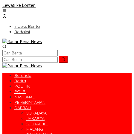
Lewati ke konten
Indeks Berita
Redaksi
Beranda
Berita
POLITIK
POLRI
NASIONAL
PEMERINTAHAN
DAERAH
SURABAYA
JAKARTA
SIDOARJO
MALANG