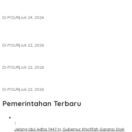
Kapolri: Polri Siap Perkuat Kerja Sama Penegakan Hukum
Internasional Bersama FBI Hadapi Kejahatan Modern
Di POLRI
|
Juli 24, 2026
Kortastipidkor Polri Tetapkan Tersangka Kasus Korupsi
Pembiayaan PT PPA–PT BAS, Kerugian Negara Capai Rp38,8
Miliar
Di POLRI
|
Juli 22, 2026
Polri Gelar Training of Trainers Program Paham AI, Perkuat
Literasi Digital Pelajar
Di POLRI
|
Juli 22, 2026
Masuk Daftar Red Notice, Buronan Terorisme Internasional Asal
Palestina Ditangkap di Indonesia
Di POLRI
|
Juli 22, 2026
Pemerintahan Terbaru
1
Jelang Idul Adha 1447 H, Gubernur Khofifah Garansi Stok