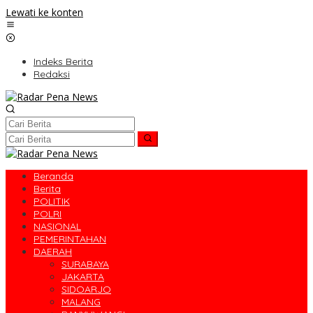
Lewati ke konten
Indeks Berita
Redaksi
Beranda
Berita
POLITIK
POLRI
NASIONAL
PEMERINTAHAN
DAERAH
SURABAYA
JAKARTA
SIDOARJO
MALANG