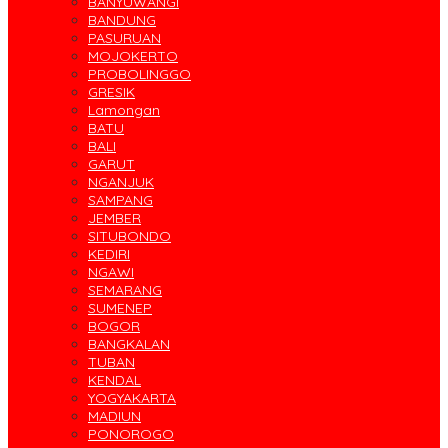
BANYUWANGI
BANDUNG
PASURUAN
MOJOKERTO
PROBOLINGGO
GRESIK
Lamongan
BATU
BALI
GARUT
NGANJUK
SAMPANG
JEMBER
SITUBONDO
KEDIRI
NGAWI
SEMARANG
SUMENEP
BOGOR
BANGKALAN
TUBAN
KENDAL
YOGYAKARTA
MADIUN
PONOROGO