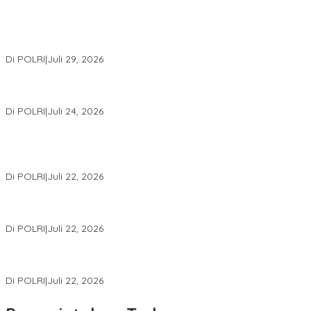
Wakapolri Lantik Pengurus Pusat KBPP Polri 2026–2031, Awali
Konsolidasi Organisasi Nasional
Di POLRI
|
Juli 29, 2026
Kapolri: Polri Siap Perkuat Kerja Sama Penegakan Hukum
Internasional Bersama FBI Hadapi Kejahatan Modern
Di POLRI
|
Juli 24, 2026
Kortastipidkor Polri Tetapkan Tersangka Kasus Korupsi
Pembiayaan PT PPA–PT BAS, Kerugian Negara Capai Rp38,8
Miliar
Di POLRI
|
Juli 22, 2026
Polri Gelar Training of Trainers Program Paham AI, Perkuat
Literasi Digital Pelajar
Di POLRI
|
Juli 22, 2026
Masuk Daftar Red Notice, Buronan Terorisme Internasional Asal
Palestina Ditangkap di Indonesia
Di POLRI
|
Juli 22, 2026