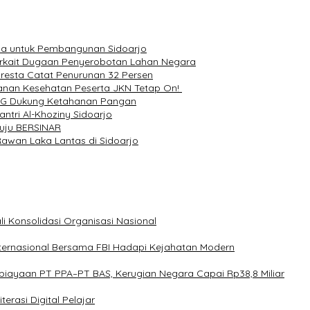
ana untuk Pembangunan Sidoarjo
erkait Dugaan Penyerobotan Lahan Negara
olresta Catat Penurunan 32 Persen
yanan Kesehatan Peserta JKN Tetap On!
KING Dukung Ketahanan Pangan
antri Al-Khoziny Sidoarjo
uju BERSINAR
Rawan Laka Lantas di Sidoarjo
i Konsolidasi Organisasi Nasional
nternasional Bersama FBI Hadapi Kejahatan Modern
mbiayaan PT PPA–PT BAS, Kerugian Negara Capai Rp38,8 Miliar
terasi Digital Pelajar