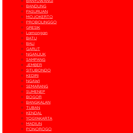
BANYUWANGI
BANDUNG
PASURUAN
MOJOKERTO
PROBOLINGGO
GRESIK
Lamongan
BATU
BALI
GARUT
NGANJUK
SAMPANG
JEMBER
SITUBONDO
KEDIRI
NGAWI
SEMARANG
SUMENEP
BOGOR
BANGKALAN
TUBAN
KENDAL
YOGYAKARTA
MADIUN
PONOROGO