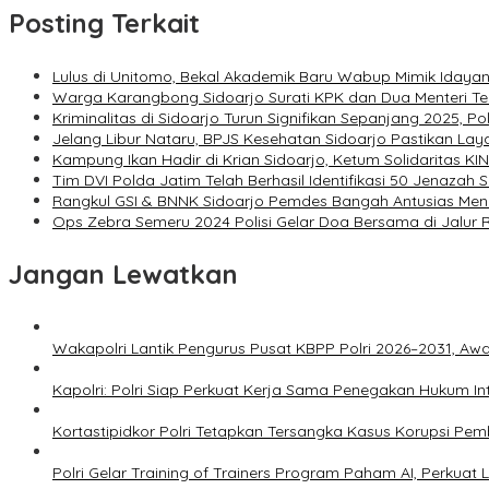
Posting Terkait
Lulus di Unitomo, Bekal Akademik Baru Wabup Mimik Iday
Warga Karangbong Sidoarjo Surati KPK dan Dua Menteri T
Kriminalitas di Sidoarjo Turun Signifikan Sepanjang 2025, P
Jelang Libur Nataru, BPJS Kesehatan Sidoarjo Pastikan La
Kampung Ikan Hadir di Krian Sidoarjo, Ketum Solidaritas 
Tim DVI Polda Jatim Telah Berhasil Identifikasi 50 Jenazah S
Rangkul GSI & BNNK Sidoarjo Pemdes Bangah Antusias Men
Ops Zebra Semeru 2024 Polisi Gelar Doa Bersama di Jalur 
Jangan Lewatkan
Wakapolri Lantik Pengurus Pusat KBPP Polri 2026–2031, Awal
Kapolri: Polri Siap Perkuat Kerja Sama Penegakan Hukum I
Kortastipidkor Polri Tetapkan Tersangka Kasus Korupsi Pe
Polri Gelar Training of Trainers Program Paham AI, Perkuat Li