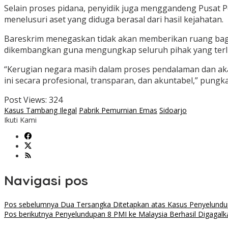
Selain proses pidana, penyidik juga menggandeng Pusat P
menelusuri aset yang diduga berasal dari hasil kejahatan.
Bareskrim menegaskan tidak akan memberikan ruang bagi 
dikembangkan guna mengungkap seluruh pihak yang terlib
“Kerugian negara masih dalam proses pendalaman dan ak
ini secara profesional, transparan, dan akuntabel,” pungka
Post Views:
324
Kasus Tambang Ilegal
Pabrik Pemurnian Emas
Sidoarjo
Ikuti Kami
Navigasi pos
Pos sebelumnya
Dua Tersangka Ditetapkan atas Kasus Penyelund
Pos berikutnya
Penyelundupan 8 PMI ke Malaysia Berhasil Digagalka