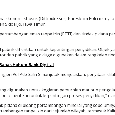
na Ekonomi Khusus (Dittipideksus) Bareskrim Polri menyita
n Sidoarjo, Jawa Timur.
rtambangan emas tanpa izin (PETI) dan tindak pidana pen
l pabrik dihentikan untuk kepentingan penyidikan. Objek y
tor dan pabrik yang diduga digunakan dalam rangkaian tind
, Bahas Hukum Bank Digital
rigjen Pol Ade Safri Simanjutak menjelaskan, penyitaan d
 yang digunakan untuk kegiatan pemurnian maupun pengol
rsebut dihentikan untuk kepentingan proses penyidikan,” uja
k pidana di bidang pertambangan mineral yang sebelumnya 
mbangan tanpa izin dari sejumlah wilayah, termasuk Kalima