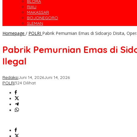
BLORA
RIAU
MAKASSAR
BOJONEGORO
SLEMAN
Homepage
/
POLRI
Pabrik Pemurnian Emas di Sidoarjo Disita, Oper
Pabrik Pemurnian Emas di Sido
Ilegal
Redaksi
Juni 14, 2026
Juni 14, 2026
POLRI
324 Dilihat