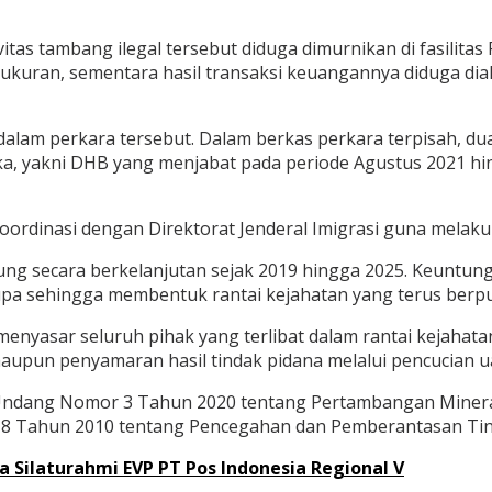
vitas tambang ilegal tersebut diduga dimurnikan di fasilita
 ukuran, sementara hasil transaksi keuangannya diduga di
dalam perkara tersebut. Dalam berkas perkara terpisah, d
ka, yakni DHB yang menjabat pada periode Agustus 2021 hi
koordinasi dengan Direktorat Jenderal Imigrasi guna melak
sung secara berkelanjutan sejak 2019 hingga 2025. Keuntun
upa sehingga membentuk rantai kejahatan yang terus berpu
nyasar seluruh pihak yang terlibat dalam rantai kejahata
pun penyamaran hasil tindak pidana melalui pencucian ua
-Undang Nomor 3 Tahun 2020 tentang Pertambangan Miner
 Tahun 2010 tentang Pencegahan dan Pemberantasan Tin
a Silaturahmi EVP PT Pos Indonesia Regional V