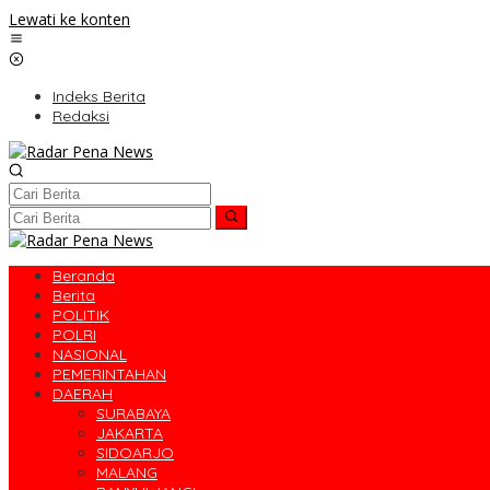
Lewati ke konten
Indeks Berita
Redaksi
Beranda
Berita
POLITIK
POLRI
NASIONAL
PEMERINTAHAN
DAERAH
SURABAYA
JAKARTA
SIDOARJO
MALANG