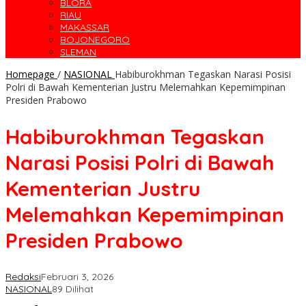
BLORA
RIAU
MAKASSAR
BOJONEGORO
SLEMAN
Homepage
/
NASIONAL
Habiburokhman Tegaskan Narasi Posisi
Polri di Bawah Kementerian Justru Melemahkan Kepemimpinan
Presiden Prabowo
Habiburokhman Tegaskan
Narasi Posisi Polri di Bawah
Kementerian Justru
Melemahkan Kepemimpinan
Presiden Prabowo
Redaksi
Februari 3, 2026
NASIONAL
89 Dilihat