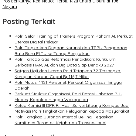
Pos berikutnya
Red Notice Terbit, Riza Chalid Diburu di 196
Negara
Posting Terkait
Polri Gelar Training of Trainers Program Paham AI, Perkuat
Literasi Digital Pelajar
Polri Tingkatkan Dugaan Korupsi dan TPPU Pengadaan
Batu Bara PLTU ke Tahap Penyidikan
Polri Tancap Gas Reformasi Pendidikan: Kurikulum
Berbasis HAM, AI, dan Big Data Siap Berlaku 2027
Satgas Haji dan Umrah Polri Tetapkan 32 Tersangka,
Kerugian Korban Capai Rp116,7 Miliar
Polri Mutasi 1.121 Personel, Perkuat Organisasi hingga
Daerah
Perkuat Struktur Organisasi, Polri Rotasi Jabatan PJU
Mabes, Kapolda Hingga Wakapolda
Ketua Komisi III DPR RI: Hasil Survei Litbang Kompas Jadi
Motivasi Polri Tingkatkan Pelayanan kepada Masyarakat
Polri Tangkap Buronan Interpol Beijing, Tegaskan
Komitmen Berantas Kejahatan Transnasional