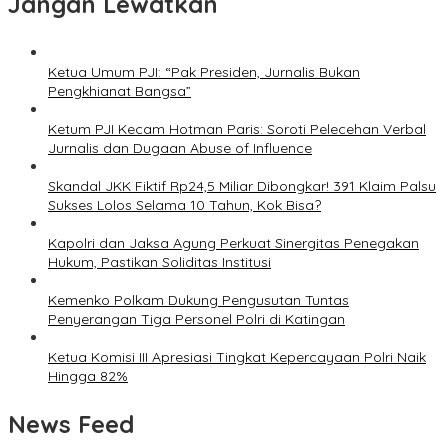
Jangan Lewatkan
Ketua Umum PJI: “Pak Presiden, Jurnalis Bukan
Pengkhianat Bangsa”
Ketum PJI Kecam Hotman Paris: Soroti Pelecehan Verbal
Jurnalis dan Dugaan Abuse of Influence
Skandal JKK Fiktif Rp24,5 Miliar Dibongkar! 391 Klaim Palsu
Sukses Lolos Selama 10 Tahun, Kok Bisa?
Kapolri dan Jaksa Agung Perkuat Sinergitas Penegakan
Hukum, Pastikan Soliditas Institusi
Kemenko Polkam Dukung Pengusutan Tuntas
Penyerangan Tiga Personel Polri di Katingan
Ketua Komisi III Apresiasi Tingkat Kepercayaan Polri Naik
Hingga 82%
News Feed