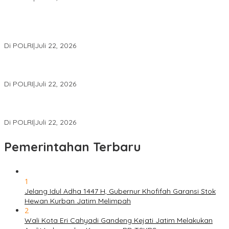
Kortastipidkor Polri Tetapkan Tersangka Kasus Korupsi
Pembiayaan PT PPA–PT BAS, Kerugian Negara Capai Rp38,8
Miliar
Di POLRI
|
Juli 22, 2026
Polri Gelar Training of Trainers Program Paham AI, Perkuat
Literasi Digital Pelajar
Di POLRI
|
Juli 22, 2026
Masuk Daftar Red Notice, Buronan Terorisme Internasional Asal
Palestina Ditangkap di Indonesia
Di POLRI
|
Juli 22, 2026
Pemerintahan Terbaru
1
Jelang Idul Adha 1447 H, Gubernur Khofifah Garansi Stok
Hewan Kurban Jatim Melimpah
2
Wali Kota Eri Cahyadi Gandeng Kejati Jatim Melakukan