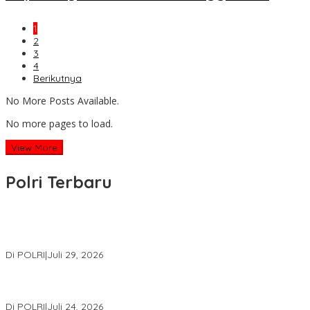
1
2
3
4
Berikutnya
No More Posts Available.
No more pages to load.
View More
Polri Terbaru
Wakapolri Lantik Pengurus Pusat KBPP Polri 2026–2031, Awali
Konsolidasi Organisasi Nasional
Di POLRI
|
Juli 29, 2026
Kapolri: Polri Siap Perkuat Kerja Sama Penegakan Hukum
Internasional Bersama FBI Hadapi Kejahatan Modern
Di POLRI
|
Juli 24, 2026