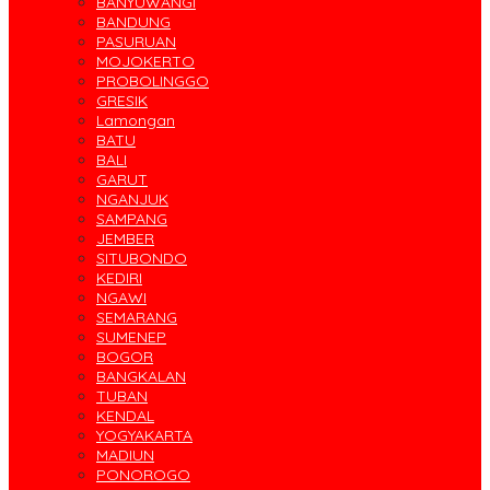
BANYUWANGI
BANDUNG
PASURUAN
MOJOKERTO
PROBOLINGGO
GRESIK
Lamongan
BATU
BALI
GARUT
NGANJUK
SAMPANG
JEMBER
SITUBONDO
KEDIRI
NGAWI
SEMARANG
SUMENEP
BOGOR
BANGKALAN
TUBAN
KENDAL
YOGYAKARTA
MADIUN
PONOROGO