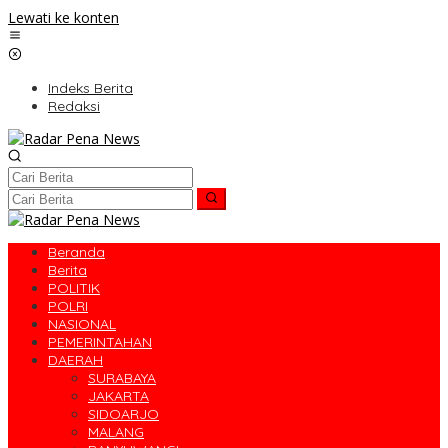
Lewati ke konten
Indeks Berita
Redaksi
Beranda
Berita
POLITIK
POLRI
NASIONAL
PEMERINTAHAN
DAERAH
SURABAYA
JAKARTA
SIDOARJO
MALANG