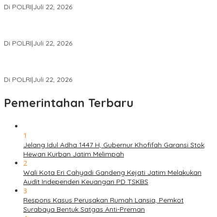
Di POLRI
|
Juli 22, 2026
Polri Gelar Training of Trainers Program Paham AI, Perkuat
Literasi Digital Pelajar
Di POLRI
|
Juli 22, 2026
Masuk Daftar Red Notice, Buronan Terorisme Internasional Asal
Palestina Ditangkap di Indonesia
Di POLRI
|
Juli 22, 2026
Pemerintahan Terbaru
1
Jelang Idul Adha 1447 H, Gubernur Khofifah Garansi Stok
Hewan Kurban Jatim Melimpah
2
Wali Kota Eri Cahyadi Gandeng Kejati Jatim Melakukan
Audit Independen Keuangan PD TSKBS
3
Respons Kasus Perusakan Rumah Lansia, Pemkot
Surabaya Bentuk Satgas Anti-Preman