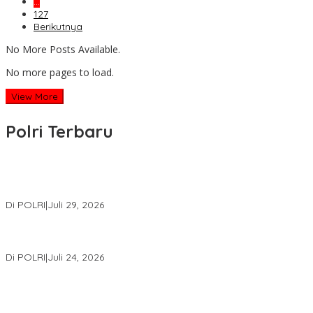
…
127
Berikutnya
No More Posts Available.
No more pages to load.
View More
Polri Terbaru
Wakapolri Lantik Pengurus Pusat KBPP Polri 2026–2031, Awali
Konsolidasi Organisasi Nasional
Di POLRI
|
Juli 29, 2026
Kapolri: Polri Siap Perkuat Kerja Sama Penegakan Hukum
Internasional Bersama FBI Hadapi Kejahatan Modern
Di POLRI
|
Juli 24, 2026
Kortastipidkor Polri Tetapkan Tersangka Kasus Korupsi
Pembiayaan PT PPA–PT BAS, Kerugian Negara Capai Rp38,8
Miliar