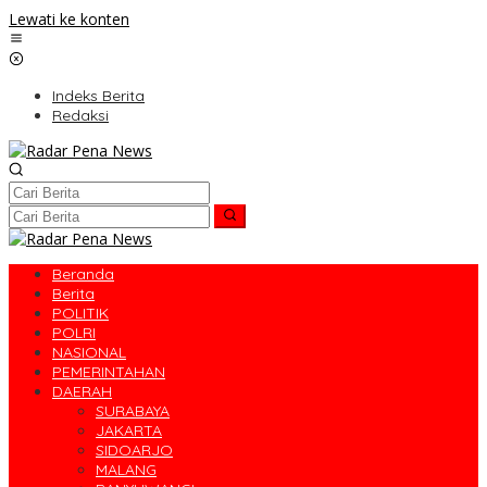
Lewati ke konten
Indeks Berita
Redaksi
Beranda
Berita
POLITIK
POLRI
NASIONAL
PEMERINTAHAN
DAERAH
SURABAYA
JAKARTA
SIDOARJO
MALANG