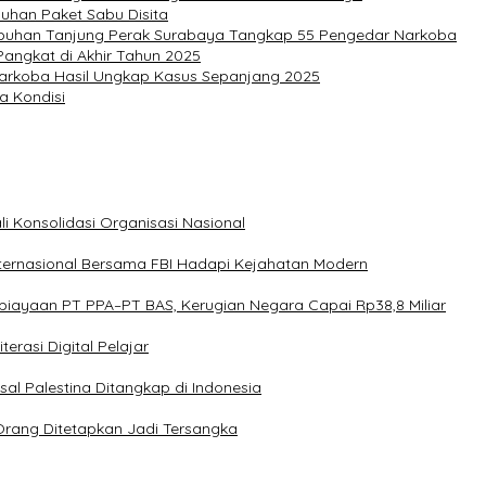
luhan Paket Sabu Disita
abuhan Tanjung Perak Surabaya Tangkap 55 Pengedar Narkoba
Pangkat di Akhir Tahun 2025
Narkoba Hasil Ungkap Kasus Sepanjang 2025
a Kondisi
i Konsolidasi Organisasi Nasional
nternasional Bersama FBI Hadapi Kejahatan Modern
mbiayaan PT PPA–PT BAS, Kerugian Negara Capai Rp38,8 Miliar
terasi Digital Pelajar
sal Palestina Ditangkap di Indonesia
Orang Ditetapkan Jadi Tersangka