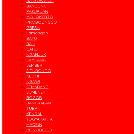
BANYUWANGI
BANDUNG
PASURUAN
MOJOKERTO
PROBOLINGGO
GRESIK
Lamongan
BATU
BALI
GARUT
NGANJUK
SAMPANG
JEMBER
SITUBONDO
KEDIRI
NGAWI
SEMARANG
SUMENEP
BOGOR
BANGKALAN
TUBAN
KENDAL
YOGYAKARTA
MADIUN
PONOROGO