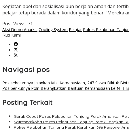
Kegiatan apel dan sosialisasi pun berjalan aman dan terti
pelajar tetap berada dalam koridor yang benar. “Mereka 
Post Views:
71
Aksi Demo Anarkis
Cooling System
Pelajar
Polres Pelabuhan Tanju
Ikuti Kami
Navigasi pos
Pos sebelumnya
Jalankan Misi Kemanusiaan, 247 Siswa Diktuk Bin
Pos berikutnya
Polri Berangkatkan Bantuan Kemanusiaan ke NTT B
Posting Terkait
Gerak Cepat Polres Pelabuhan Tanjung Perak Amankan Pel
Satresnarkoba Polres Pelabuhan Tanjung Perak Tangkap Ku
Polres Pelabuhan Tanjung Perak Kerahkan 696 Personel 