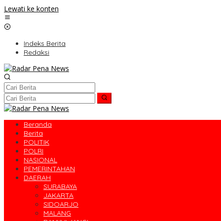
Lewati ke konten
Indeks Berita
Redaksi
Beranda
Berita
POLITIK
POLRI
NASIONAL
PEMERINTAHAN
DAERAH
SURABAYA
JAKARTA
SIDOARJO
MALANG