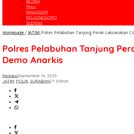
BLORA
RIAU
MAKASSAR
BOJONEGORO
SLEMAN
Homepage
/
JATIM
Polres Pelabuhan Tanjung Perak Laksanakan Coo
Polres Pelabuhan Tanjung Per
Demo Anarkis
Redaksi
September 16, 2025
JATIM
,
POLRI
,
SURABAYA
71 Dilihat