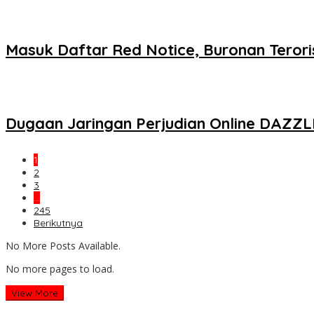
Masuk Daftar Red Notice, Buronan Teroris
Dugaan Jaringan Perjudian Online DAZZL
1
2
3
…
245
Berikutnya
No More Posts Available.
No more pages to load.
View More