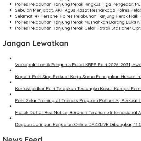
Polres Pelabuhan Tanjung Perak Ringkus Tiga Pengedar, Pu
Sebulan Menjabat, AKP Agus Kasat Resnarkoba Polres Pel
Selamat! 47 Personel Polres Pelabuhan Tanjung Perak Naik 
Polres Pelabuhan Tanjung Perak Musnahkan Barang Bukti 
Polres Pelabuhan Tanjung Perak Gelar Patroli Stasioner Cipt
Jangan Lewatkan
Wakapolri Lantik Pengurus Pusat KBPP Polri 2026–2031, Awal
Kapolri: Polri Siap Perkuat Kerja Sama Penegakan Hukum I
Kortastipidkor Polri Tetapkan Tersangka Kasus Korupsi Pe
Polri Gelar Training of Trainers Program Paham AI, Perkuat Li
Masuk Daftar Red Notice, Buronan Terorisme Internasional A
Dugaan Jaringan Perjudian Online DAZZLIVE Dibongkar, 11 
News Feed