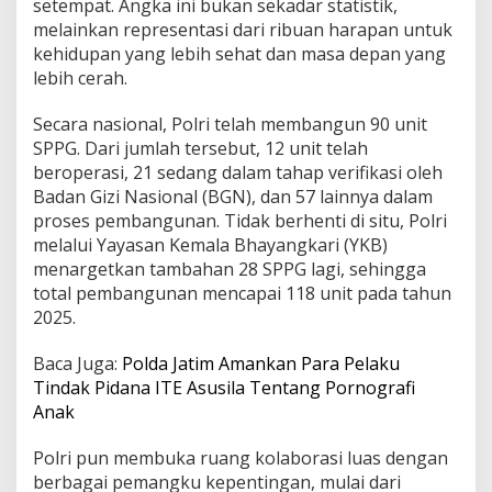
setempat. Angka ini bukan sekadar statistik,
s
melainkan representasi dari ribuan harapan untuk
e
kehidupan yang lebih sehat dan masa depan yang
s
k
lebih cerah.
a
n
Secara nasional, Polri telah membangun 90 unit
P
SPPG. Dari jumlah tersebut, 12 unit telah
r
beroperasi, 21 sedang dalam tahap verifikasi oleh
o
g
Badan Gizi Nasional (BGN), dan 57 lainnya dalam
r
proses pembangunan. Tidak berhenti di situ, Polri
a
melalui Yayasan Kemala Bhayangkari (YKB)
m
menargetkan tambahan 28 SPPG lagi, sehingga
M
total pembangunan mencapai 118 unit pada tahun
B
G
2025.
Baca Juga:
Polda Jatim Amankan Para Pelaku
Tindak Pidana ITE Asusila Tentang Pornografi
Anak
Polri pun membuka ruang kolaborasi luas dengan
berbagai pemangku kepentingan, mulai dari