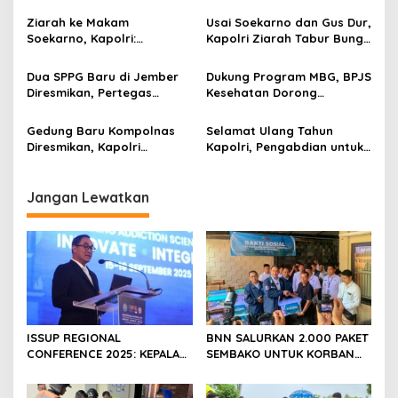
i
Bersama FBI Hadapi
Pastikan Soliditas Institusi
Ziarah ke Makam
Usai Soekarno dan Gus Dur,
p
Kejahatan Modern
Soekarno, Kapolri:
Kapolri Ziarah Tabur Bunga
Menyerap Nilai Pemimpin
ke Makam Soeharto
o
Bangsa
Dua SPPG Baru di Jember
Dukung Program MBG, BPJS
s
Diresmikan, Pertegas
Kesehatan Dorong
Komitmen Dukung Program
Keaktifan JKN bagi Seluruh
MBG untuk Generasi
SPPG Surabaya
Gedung Baru Kompolnas
Selamat Ulang Tahun
Bangsa
Diresmikan, Kapolri
Kapolri, Pengabdian untuk
Tegaskan Penguatan
Negeri Terus Menginspirasi
Pengawasan dan Respons
Keluhan Masyarakat
Jangan Lewatkan
ISSUP REGIONAL
BNN SALURKAN 2.000 PAKET
CONFERENCE 2025: KEPALA
SEMBAKO UNTUK KORBAN
BNN RI TEKANKAN
BANJIR DI BALI
KOLABORASI