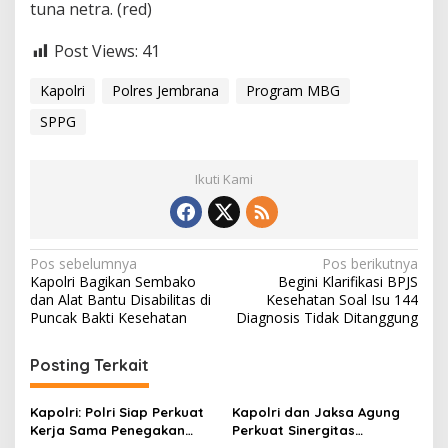
tuna netra. (red)
Post Views:
41
Kapolri
Polres Jembrana
Program MBG
SPPG
Ikuti Kami
N
Pos sebelumnya
Pos berikutnya
Kapolri Bagikan Sembako
Begini Klarifikasi BPJS
a
dan Alat Bantu Disabilitas di
Kesehatan Soal Isu 144
v
Puncak Bakti Kesehatan
Diagnosis Tidak Ditanggung
i
Posting Terkait
g
a
Kapolri: Polri Siap Perkuat
Kapolri dan Jaksa Agung
s
Kerja Sama Penegakan
Perkuat Sinergitas
Hukum Internasional
Penegakan Hukum,