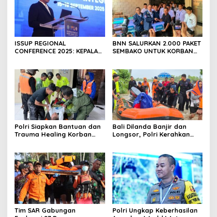
ISSUP REGIONAL
BNN SALURKAN 2.000 PAKET
CONFERENCE 2025: KEPALA
SEMBAKO UNTUK KORBAN
BNN RI TEKANKAN
BANJIR DI BALI
KOLABORASI
INTERNASIONAL HADAPI
NARKOBA
Polri Siapkan Bantuan dan
Bali Dilanda Banjir dan
Trauma Healing Korban
Longsor, Polri Kerahkan
Banjir dan Longsor di Bali
Personel Bantu
Penanganan
Tim SAR Gabungan
Polri Ungkap Keberhasilan