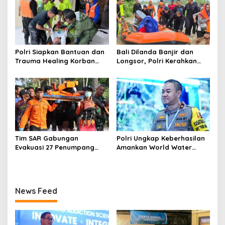
INTERNASIONAL HADAPI
NARKOBA
Polri Siapkan Bantuan dan
Bali Dilanda Banjir dan
Trauma Healing Korban
Longsor, Polri Kerahkan
Banjir dan Longsor di Bali
Personel Bantu
Penanganan
Tim SAR Gabungan
Polri Ungkap Keberhasilan
Evakuasi 27 Penumpang
Amankan World Water
Korban KMP Tunu Pratama
Forum ke-10 di Bali
Jaya Tenggelam di
Perairan Selat Bali
News Feed