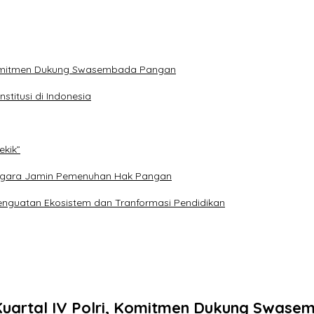
 Komitmen Dukung Swasembada Pangan
titusi di Indonesia
ekik”
: Negara Jamin Pemenuhan Hak Pangan
nguatan Ekosistem dan Tranformasi Pendidikan
uartal IV Polri, Komitmen Dukung Swas