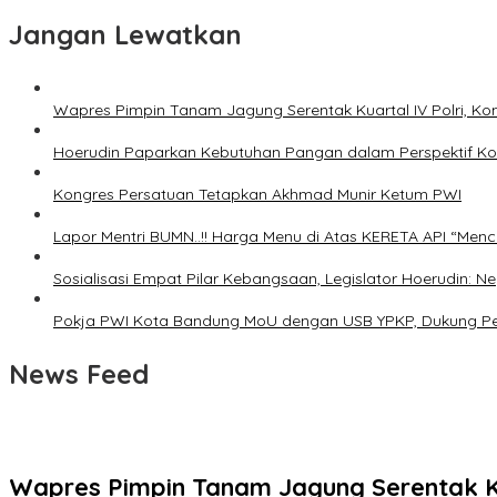
Jangan Lewatkan
Wapres Pimpin Tanam Jagung Serentak Kuartal IV Polri,
Hoerudin Paparkan Kebutuhan Pangan dalam Perspektif Kons
Kongres Persatuan Tetapkan Akhmad Munir Ketum PWI
Lapor Mentri BUMN..!! Harga Menu di Atas KERETA API “Menc
Sosialisasi Empat Pilar Kebangsaan, Legislator Hoerudin
Pokja PWI Kota Bandung MoU dengan USB YPKP, Dukung Pe
News Feed
Wapres Pimpin Tanam Jagung Serentak K