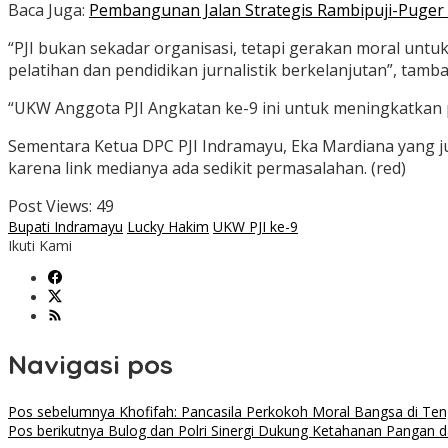
Baca Juga:
Pembangunan Jalan Strategis Rambipuji-Puger 
“PJI bukan sekadar organisasi, tetapi gerakan moral un
pelatihan dan pendidikan jurnalistik berkelanjutan”, tamba
“UKW Anggota PJI Angkatan ke-9 ini untuk meningkatkan pr
Sementara Ketua DPC PJI Indramayu, Eka Mardiana yang ju
karena link medianya ada sedikit permasalahan. (red)
Post Views:
49
Bupati Indramayu
Lucky Hakim
UKW PJI ke-9
Ikuti Kami
Navigasi pos
Pos sebelumnya
Khofifah: Pancasila Perkokoh Moral Bangsa di 
Pos berikutnya
Bulog dan Polri Sinergi Dukung Ketahanan Pangan d