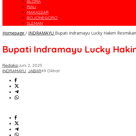
BLORA
RIAU
MAKASSAR
BOJONEGORO
SLEMAN
Homepage
/
INDRAMAYU
Bupati Indramayu Lucky Hakim Resmikan
Bupati Indramayu Lucky Haki
Redaksi
Juni 2, 2025
INDRAMAYU
,
JABAR
49 Dilihat