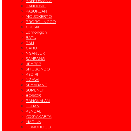
BANYUWANGI
BANDUNG
PASURUAN
MOJOKERTO
PROBOLINGGO
GRESIK
Lamongan
BATU
BALI
GARUT
NGANJUK
SAMPANG
JEMBER
SITUBONDO
KEDIRI
NGAWI
SEMARANG
SUMENEP
BOGOR
BANGKALAN
TUBAN
KENDAL
YOGYAKARTA
MADIUN
PONOROGO