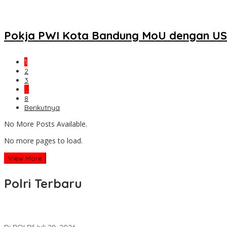
Pokja PWI Kota Bandung MoU dengan USB
1
2
3
…
8
Berikutnya
No More Posts Available.
No more pages to load.
View More
Polri Terbaru
Wakapolri Lantik Pengurus Pusat KBPP Polri 2026–2031, Awali Kon