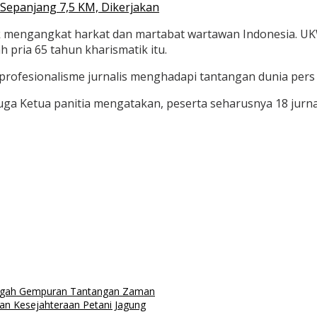
Sepanjang 7,5 KM, Dikerjakan
tuk mengangkat harkat dan martabat wartawan Indonesia. U
h pria 65 tahun kharismatik itu.
ofesionalisme jurnalis menghadapi tantangan dunia pers ya
ga Ketua panitia mengatakan, peserta seharusnya 18 jurna
Tengah Gempuran Tantangan Zaman
an Kesejahteraan Petani Jagung