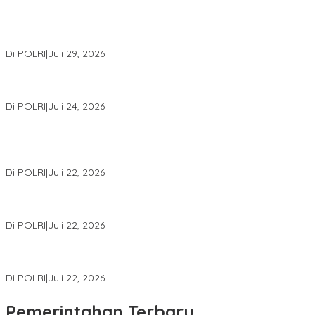
Wakapolri Lantik Pengurus Pusat KBPP Polri 2026–2031, Awali
Konsolidasi Organisasi Nasional
Di POLRI
|
Juli 29, 2026
Kapolri: Polri Siap Perkuat Kerja Sama Penegakan Hukum
Internasional Bersama FBI Hadapi Kejahatan Modern
Di POLRI
|
Juli 24, 2026
Kortastipidkor Polri Tetapkan Tersangka Kasus Korupsi
Pembiayaan PT PPA–PT BAS, Kerugian Negara Capai Rp38,8
Miliar
Di POLRI
|
Juli 22, 2026
Polri Gelar Training of Trainers Program Paham AI, Perkuat
Literasi Digital Pelajar
Di POLRI
|
Juli 22, 2026
Masuk Daftar Red Notice, Buronan Terorisme Internasional Asal
Palestina Ditangkap di Indonesia
Di POLRI
|
Juli 22, 2026
Pemerintahan Terbaru