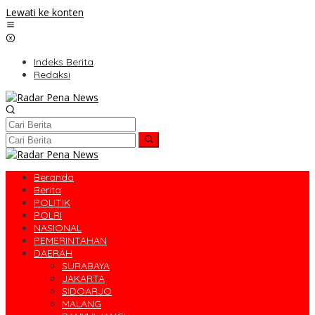
Lewati ke konten
Indeks Berita
Redaksi
Beranda
Berita
POLITIK
POLRI
NASIONAL
PEMERINTAHAN
DAERAH
SURABAYA
JAKARTA
SIDOARJO
MALANG