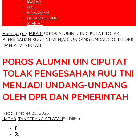
BLORA
RIAU
MAKASSAR
BOJONEGORO
SLEMAN
Homepage
/
JABAR
POROS ALUMNI UIN CIPUTAT TOLAK
PENGESAHAN RUU TNI MENJADI UNDANG-UNDANG OLEH DPR
DAN PEMERINTAH
POROS ALUMNI UIN CIPUTAT
TOLAK PENGESAHAN RUU TNI
MENJADI UNDANG-UNDANG
OLEH DPR DAN PEMERINTAH
Redaksi
Maret 20, 2025
JABAR
,
TANGERANG SELATAN
84 Dilihat