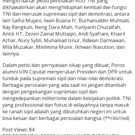
mengisi daftar petisi penolakan RUU TNI yang
dikhawatirkan akan menghidupkan kembali dwi-fungsi
TNI dan merusak supremasi sipil dan demokrasi, antara
lain Saiful Mujani, Iwan Buana Fr, Burhanuddin Muhtadi,
Ray Rangkuti, Neng Dara Afiah, Yuniyanti Chuzaifah,
Anick HT, Zezen Zainal Muttaqin, Andi Syafrani, Khairil
Azhar, Nury Sybli, Muhamad Isnur, Ridwan Darmawan,
Mila Muzakar, Mixilmina Munir, Ikhwan Nasution, dan
lainnya.
Dalam petisi dan pernyataan sikap yang dibuat, Poros
alumni UIN Ciputat menyerukan Presiden dan DPR untuk
tunduk pada supremasi sipil dan nilai-nilai demokrasi.
Berbagai persoalan yang ada saat ini jangan ditambah
dengan pengekangan supremasi sipil dan
mengedepankan militerisme dalam kebijakan politik. TNI
yang professional dan fokus di wilayahnya tanpa masuk
ke ranah sipil adalah yang dibutuhkan negeri ini untuk
bisa keluar dari berbagai persoalan bangsa. (**rilis/red)
Post Views:
84