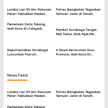
Lomba Lari 55 Km: Ratusan
Polres Bangkalan Tegaskan
Pelari Taklukkan Medan
Temuan Janin di Tanah
Ekstrem Gunung Butak
Merah Bukan Janin Manusia
Pemetaan Data Tukang,
Wali Kota Eri Cahyadi
Pemkot Surabaya Target
Prioritaskan Warga
PAD Tahun 2026 Rp8,198
Surabaya untuk Proyek
Triliun dari Sektor Aset dan
Infrastruktur
Reklame
Kapolrestabes Surabaya
6 Siswa Keracunan Susu
Luncurkan Patroli
Promosi, Wali Kota Eri
Houfbereau Bersinar,
Instruksikan Dinkes Periksa
Tegaskan Pelayanan 24
Penyebabnya
Jam
News Feed
Lomba Lari 55 Km: Ratusan
Polres Bangkalan Tegaskan
Pelari Taklukkan Medan
Temuan Janin di Tanah
Ekstrem Gunung Butak
Merah Bukan Janin Manusia
Pemetaan Data Tukang,