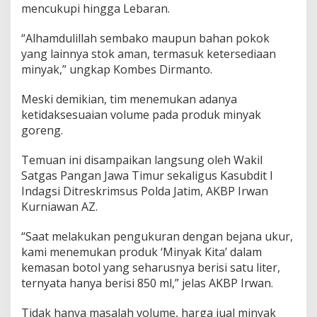
mencukupi hingga Lebaran.
T
e
m
“Alhamdulillah sembako maupun bahan pokok
u
yang lainnya stok aman, termasuk ketersediaan
k
minyak,” ungkap Kombes Dirmanto.
a
n
Meski demikian, tim menemukan adanya
K
e
ketidaksesuaian volume pada produk minyak
c
goreng.
u
r
Temuan ini disampaikan langsung oleh Wakil
a
Satgas Pangan Jawa Timur sekaligus Kasubdit I
n
g
Indagsi Ditreskrimsus Polda Jatim, AKBP Irwan
a
Kurniawan AZ.
n
V
“Saat melakukan pengukuran dengan bejana ukur,
o
kami menemukan produk ‘Minyak Kita’ dalam
l
u
kemasan botol yang seharusnya berisi satu liter,
m
ternyata hanya berisi 850 ml,” jelas AKBP Irwan.
e
M
Tidak hanya masalah volume, harga jual minyak
i