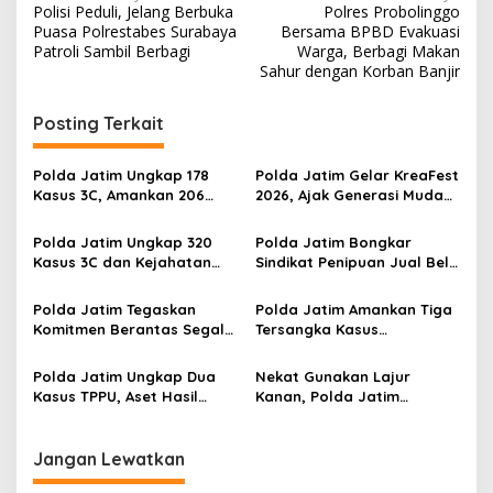
Polisi Peduli, Jelang Berbuka
Polres Probolinggo
a
Puasa Polrestabes Surabaya
Bersama BPBD Evakuasi
v
Patroli Sambil Berbagi
Warga, Berbagi Makan
Sahur dengan Korban Banjir
i
g
Posting Terkait
a
s
Polda Jatim Ungkap 178
Polda Jatim Gelar KreaFest
Kasus 3C, Amankan 206
2026, Ajak Generasi Muda
i
Tersangka Selama Juli 2026
Manfaatkan AI untuk
p
Edukasi dan Keamanan
Polda Jatim Ungkap 320
Polda Jatim Bongkar
Publik
Kasus 3C dan Kejahatan
Sindikat Penipuan Jual Beli
o
Jalanan Selama Mei 2026
Mobil di Medsos, Pelaku
s
Raup Hingga Rp7 Miliar
Polda Jatim Tegaskan
Polda Jatim Amankan Tiga
Komitmen Berantas Segala
Tersangka Kasus
Bentuk Premanisme
Pemerasan Disertai
Pengancaman di Pasuruan
Polda Jatim Ungkap Dua
Nekat Gunakan Lajur
Kasus TPPU, Aset Hasil
Kanan, Polda Jatim
Narkotika Rp 2,7 Miliar
Tertibkan Truk dan Bus di
Disita
Ruas Jalan Tol
Jangan Lewatkan