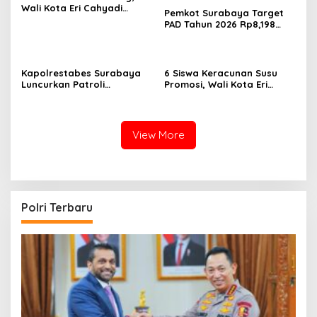
Wali Kota Eri Cahyadi
Pemkot Surabaya Target
Prioritaskan Warga
PAD Tahun 2026 Rp8,198
Surabaya untuk Proyek
Triliun dari Sektor Aset dan
Infrastruktur
Reklame
Kapolrestabes Surabaya
6 Siswa Keracunan Susu
Luncurkan Patroli
Promosi, Wali Kota Eri
Houfbereau Bersinar,
Instruksikan Dinkes Periksa
Tegaskan Pelayanan 24
Penyebabnya
Jam
View More
Polri Terbaru