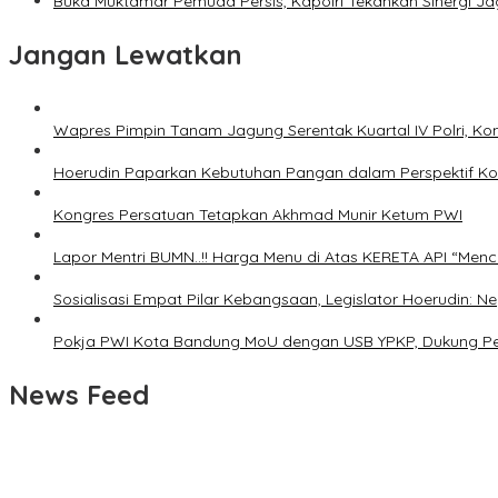
Buka Muktamar Pemuda Persis, Kapolri Tekankan Sinergi Ja
Jangan Lewatkan
Wapres Pimpin Tanam Jagung Serentak Kuartal IV Polri,
Hoerudin Paparkan Kebutuhan Pangan dalam Perspektif Kons
Kongres Persatuan Tetapkan Akhmad Munir Ketum PWI
Lapor Mentri BUMN..!! Harga Menu di Atas KERETA API “Menc
Sosialisasi Empat Pilar Kebangsaan, Legislator Hoerudin
Pokja PWI Kota Bandung MoU dengan USB YPKP, Dukung Pe
News Feed