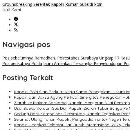
Groundbreaking Serentak
Kapolri
Rumah Subsidi Polri
Ikuti Kami
Navigasi pos
Pos sebelumnya
Ramadhan, Polrestabes Surabaya Ungkap 17 Kasus
Pos berikutnya
Polda Jatim Amankan Tersangka Penyelundupan Pupu
Posting Terkait
Kapolri: Polri Siap Perkuat Kerja Sama Penegakan Hukum I
Kapolri dan Jaksa Agung Perkuat Sinergitas Penegakan Hukum
Ziarah ke Makam Soekarno, Kapolri: Menyerap Nilai Pemim
Usai Soekarno dan Gus Dur, Kapolri Ziarah Tabur Bunga k
Gedung Baru Kompolnas Diresmikan, Kapolri Tegaskan Pe
Selamat Ulang Tahun Kapolri, Pengabdian untuk Negeri Teru
Kapolri Ucapkan Selamat Hari Buruh Internasional 2026, Te