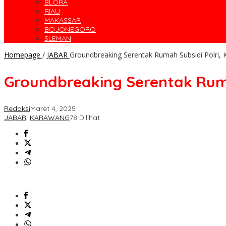
BLORA
RIAU
MAKASSAR
BOJONEGORO
SLEMAN
Homepage
/
JABAR
Groundbreaking Serentak Rumah Subsidi Polri, 
Groundbreaking Serentak Ruma
Redaksi
Maret 4, 2025
JABAR
,
KARAWANG
78 Dilihat