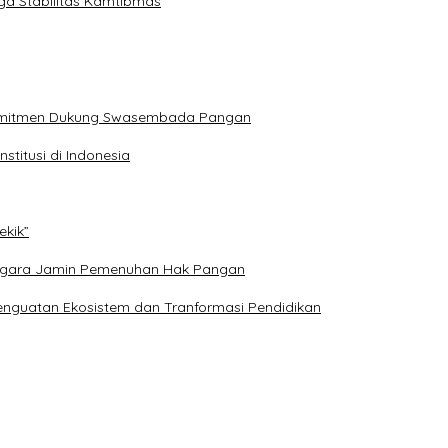
ga Stabilitas Kamtibmas
 Komitmen Dukung Swasembada Pangan
titusi di Indonesia
ekik”
: Negara Jamin Pemenuhan Hak Pangan
nguatan Ekosistem dan Tranformasi Pendidikan