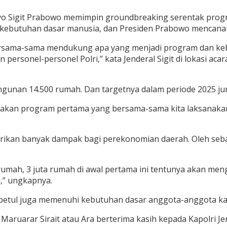
styo Sigit Prabowo memimpin groundbreaking serentak prog
lah kebutuhan dasar manusia, dan Presiden Prabowo mencan
bersama-sama mendukung apa yang menjadi program dan keb
ersonel-personel Polri,” kata Jenderal Sigit di lokasi acar
gunan 14.500 rumah. Dan targetnya dalam periode 2025 ju
rupakan program pertama yang bersama-sama kita laksanakan
an banyak dampak bagi perekonomian daerah. Oleh sebab 
ah, 3 juta rumah di awal pertama ini tentunya akan men
,” ungkapnya.
l-betul juga memenuhi kebutuhan dasar anggota-anggota kam
aruarar Sirait atau Ara berterima kasih kepada Kapolri J