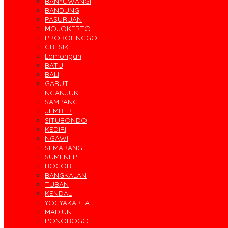
BANYUWANGI
BANDUNG
PASURUAN
MOJOKERTO
PROBOLINGGO
GRESIK
Lamongan
BATU
BALI
GARUT
NGANJUK
SAMPANG
JEMBER
SITUBONDO
KEDIRI
NGAWI
SEMARANG
SUMENEP
BOGOR
BANGKALAN
TUBAN
KENDAL
YOGYAKARTA
MADIUN
PONOROGO