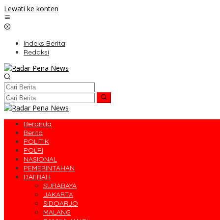
Lewati ke konten
Indeks Berita
Redaksi
Beranda
Berita
POLITIK
POLRI
NASIONAL
PEMERINTAHAN
DAERAH
SURABAYA
JAKARTA
SIDOARJO
MALANG