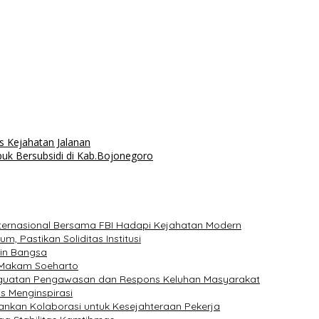
 Kejahatan Jalanan
k Bersubsidi di Kab.Bojonegoro
nternasional Bersama FBI Hadapi Kejahatan Modern
, Pastikan Soliditas Institusi
pin Bangsa
e Makam Soeharto
nguatan Pengawasan dan Respons Keluhan Masyarakat
s Menginspirasi
kankan Kolaborasi untuk Kesejahteraan Pekerja