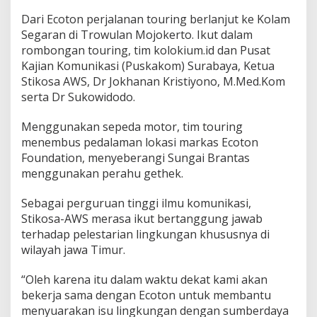
o
Dari Ecoton perjalanan touring berlanjut ke Kolam
u
Segaran di Trowulan Mojokerto. Ikut dalam
n
d
rombongan touring, tim kolokium.id dan Pusat
a
Kajian Komunikasi (Puskakom) Surabaya, Ketua
t
Stikosa AWS, Dr Jokhanan Kristiyono, M.Med.Kom
i
serta Dr Sukowidodo.
o
n
A
Menggunakan sepeda motor, tim touring
d
menembus pedalaman lokasi markas Ecoton
a
Foundation, menyeberangi Sungai Brantas
k
menggunakan perahu gethek.
a
n
W
Sebagai perguruan tinggi ilmu komunikasi,
o
Stikosa-AWS merasa ikut bertanggung jawab
r
terhadap pelestarian lingkungan khususnya di
k
wilayah jawa Timur.
S
h
o
“Oleh karena itu dalam waktu dekat kami akan
p
bekerja sama dengan Ecoton untuk membantu
L
menyuarakan isu lingkungan dengan sumberdaya
i