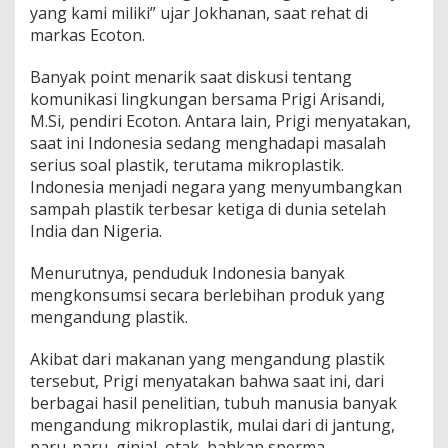
yang kami miliki” ujar Jokhanan, saat rehat di
n
g
markas Ecoton.
k
u
Banyak point menarik saat diskusi tentang
n
komunikasi lingkungan bersama Prigi Arisandi,
g
M.Si, pendiri Ecoton. Antara lain, Prigi menyatakan,
a
n
saat ini Indonesia sedang menghadapi masalah
H
serius soal plastik, terutama mikroplastik.
i
Indonesia menjadi negara yang menyumbangkan
d
sampah plastik terbesar ketiga di dunia setelah
u
India dan Nigeria.
p
Menurutnya, penduduk Indonesia banyak
mengkonsumsi secara berlebihan produk yang
mengandung plastik.
Akibat dari makanan yang mengandung plastik
tersebut, Prigi menyatakan bahwa saat ini, dari
berbagai hasil penelitian, tubuh manusia banyak
mengandung mikroplastik, mulai dari di jantung,
paru-paru, ginjal, otak, bahkan sperma.