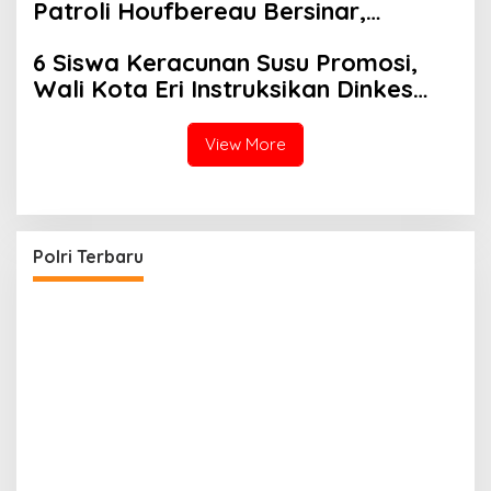
Patroli Houfbereau Bersinar,
Tegaskan Pelayanan 24 Jam
6 Siswa Keracunan Susu Promosi,
Wali Kota Eri Instruksikan Dinkes
Periksa Penyebabnya
View More
i
Kapolri: Polri Siap Perkuat Kerja Sama
Penegakan Hukum Internasional Bersama FBI
Hadapi Kejahatan Modern
Di POLRI
|
Juli 24, 2026
Polri Terbaru
K
K