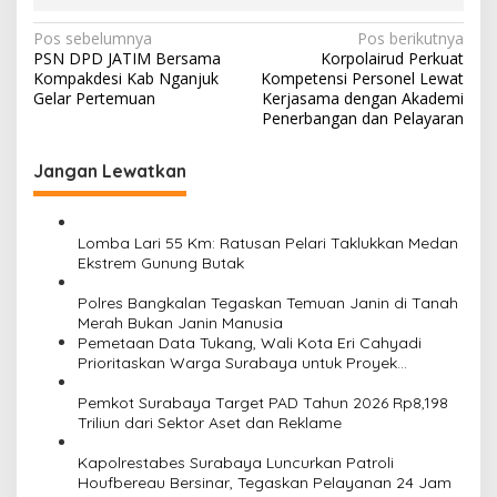
N
Pos sebelumnya
Pos berikutnya
PSN DPD JATIM Bersama
Korpolairud Perkuat
a
Kompakdesi Kab Nganjuk
Kompetensi Personel Lewat
v
Gelar Pertemuan
Kerjasama dengan Akademi
Penerbangan dan Pelayaran
i
g
Jangan Lewatkan
a
s
Lomba Lari 55 Km: Ratusan Pelari Taklukkan Medan
i
Ekstrem Gunung Butak
p
Polres Bangkalan Tegaskan Temuan Janin di Tanah
o
Merah Bukan Janin Manusia
Pemetaan Data Tukang, Wali Kota Eri Cahyadi
s
Prioritaskan Warga Surabaya untuk Proyek
Infrastruktur
Pemkot Surabaya Target PAD Tahun 2026 Rp8,198
Triliun dari Sektor Aset dan Reklame
Kapolrestabes Surabaya Luncurkan Patroli
Houfbereau Bersinar, Tegaskan Pelayanan 24 Jam