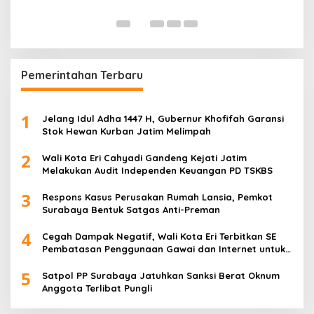
K
Di
Pemerintahan Terbaru
1
Jelang Idul Adha 1447 H, Gubernur Khofifah Garansi
Stok Hewan Kurban Jatim Melimpah
2
Wali Kota Eri Cahyadi Gandeng Kejati Jatim
Melakukan Audit Independen Keuangan PD TSKBS
3
Respons Kasus Perusakan Rumah Lansia, Pemkot
Surabaya Bentuk Satgas Anti-Preman
4
Cegah Dampak Negatif, Wali Kota Eri Terbitkan SE
Pembatasan Penggunaan Gawai dan Internet untuk
Anak
5
Satpol PP Surabaya Jatuhkan Sanksi Berat Oknum
Anggota Terlibat Pungli