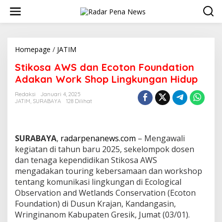
L
e
w
a
t
i
Homepage
/
JATIM
S
k
t
Stikosa AWS dan Ecoton Foundation
e
i
k
k
Adakan Work Shop Lingkungan Hidup
o
o
n
s
Redaksi
Januari 4, 2025
t
JATIM
,
SURABAYA
128 Dilihat
a
e
A
n
W
S
SURABAYA
,
radarpenanews.com
– Mengawali
d
a
kegiatan di tahun baru 2025, sekelompok dosen
n
dan tenaga kependidikan Stikosa AWS
E
mengadakan touring kebersamaan dan workshop
c
tentang komunikasi lingkungan di Ecological
o
Observation and Wetlands Conservation (Ecoton
t
o
Foundation) di Dusun Krajan, Kandangasin,
n
Wringinanom Kabupaten Gresik, Jumat (03/01).
F