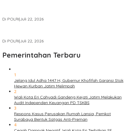
Polri Gelar Training of Trainers Program Paham AI, Perkuat
Literasi Digital Pelajar
Di POLRI
|
Juli 22, 2026
Masuk Daftar Red Notice, Buronan Terorisme Internasional Asal
Palestina Ditangkap di Indonesia
Di POLRI
|
Juli 22, 2026
Pemerintahan Terbaru
1
Jelang Idul Adha 1447 H, Gubernur Khofifah Garansi Stok
Hewan Kurban Jatim Melimpah
2
Wali Kota Eri Cahyadi Gandeng Kejati Jatim Melakukan
Audit Independen Keuangan PD TSKBS
3
Respons Kasus Perusakan Rumah Lansia, Pemkot
Surabaya Bentuk Satgas Anti-Preman
4
Cegah Dampak Negatif, Wali Kota Eri Terbitkan SE