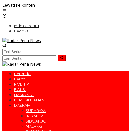
Lewati ke konten
Indeks Berita
Redaksi
Beranda
Berita
POLITIK
POLRI
NASIONAL
PEMERINTAHAN
DAERAH
SURABAYA
JAKARTA
SIDOARJO
MALANG