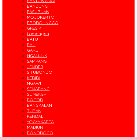
BANYUWANGI
BANDUNG
PASURUAN
MOJOKERTO
PROBOLINGGO
GRESIK
Lamongan
BATU
BALI
GARUT
NGANJUK
SAMPANG
JEMBER
SITUBONDO
KEDIRI
NGAWI
SEMARANG
SUMENEP
BOGOR
BANGKALAN
TUBAN
KENDAL
YOGYAKARTA
MADIUN
PONOROGO