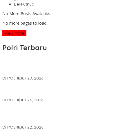
Berikutnya
No More Posts Available.
No more pages to load.
View More
Polri Terbaru
Wakapolri Lantik Pengurus Pusat KBPP Polri 2026–2031, Awali
Konsolidasi Organisasi Nasional
Di POLRI
|
Juli 29, 2026
Kapolri: Polri Siap Perkuat Kerja Sama Penegakan Hukum
Internasional Bersama FBI Hadapi Kejahatan Modern
Di POLRI
|
Juli 24, 2026
Kortastipidkor Polri Tetapkan Tersangka Kasus Korupsi
Pembiayaan PT PPA–PT BAS, Kerugian Negara Capai Rp38,8
Miliar
Di POLRI
|
Juli 22, 2026