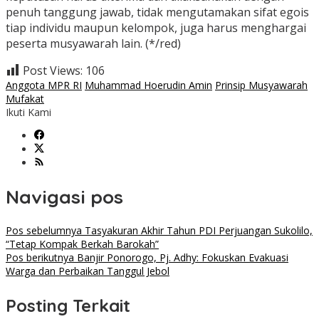
penuh tanggung jawab, tidak mengutamakan sifat egois
tiap individu maupun kelompok, juga harus menghargai
peserta musyawarah lain. (*/red)
Post Views:
106
Anggota MPR RI
Muhammad Hoerudin Amin
Prinsip Musyawarah
Mufakat
Ikuti Kami
Navigasi pos
Pos sebelumnya
Tasyakuran Akhir Tahun PDI Perjuangan Sukolilo,
“Tetap Kompak Berkah Barokah”
Pos berikutnya
Banjir Ponorogo, Pj. Adhy: Fokuskan Evakuasi
Warga dan Perbaikan Tanggul Jebol
Posting Terkait