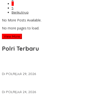
…
5
Berikutnya
No More Posts Available.
No more pages to load.
View More
Polri Terbaru
Wakapolri Lantik Pengurus Pusat KBPP Polri 2026–2031, Awali
Konsolidasi Organisasi Nasional
Di POLRI
|
Juli 29, 2026
Kapolri: Polri Siap Perkuat Kerja Sama Penegakan Hukum
Internasional Bersama FBI Hadapi Kejahatan Modern
Di POLRI
|
Juli 24, 2026
Kortastipidkor Polri Tetapkan Tersangka Kasus Korupsi
Pembiayaan PT PPA–PT BAS, Kerugian Negara Capai Rp38,8