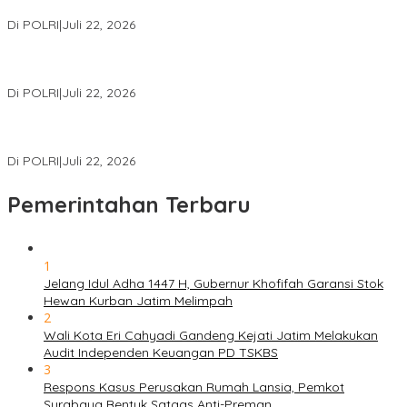
Miliar
Di POLRI
|
Juli 22, 2026
Polri Gelar Training of Trainers Program Paham AI, Perkuat
Literasi Digital Pelajar
Di POLRI
|
Juli 22, 2026
Masuk Daftar Red Notice, Buronan Terorisme Internasional Asal
Palestina Ditangkap di Indonesia
Di POLRI
|
Juli 22, 2026
Pemerintahan Terbaru
1
Jelang Idul Adha 1447 H, Gubernur Khofifah Garansi Stok
Hewan Kurban Jatim Melimpah
2
Wali Kota Eri Cahyadi Gandeng Kejati Jatim Melakukan
Audit Independen Keuangan PD TSKBS
3
Respons Kasus Perusakan Rumah Lansia, Pemkot
Surabaya Bentuk Satgas Anti-Preman