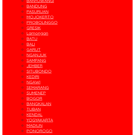
BANYUWANGI
BANDUNG
PASURUAN
MOJOKERTO
PROBOLINGGO
GRESIK
Lamongan
BATU
BALI
GARUT
NGANJUK
SAMPANG
JEMBER
SITUBONDO
KEDIRI
NGAWI
SEMARANG
SUMENEP
BOGOR
BANGKALAN
TUBAN
KENDAL
YOGYAKARTA
MADIUN
PONOROGO