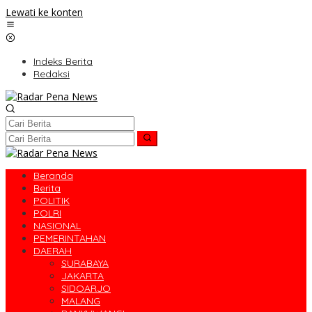
Lewati ke konten
Indeks Berita
Redaksi
Beranda
Berita
POLITIK
POLRI
NASIONAL
PEMERINTAHAN
DAERAH
SURABAYA
JAKARTA
SIDOARJO
MALANG