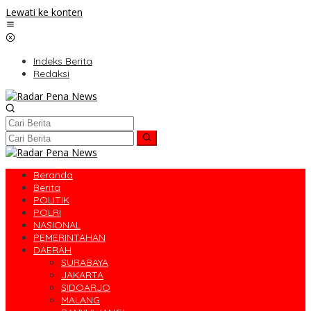
Lewati ke konten
Indeks Berita
Redaksi
Beranda
Berita
POLITIK
POLRI
NASIONAL
PEMERINTAHAN
DAERAH
SURABAYA
JAKARTA
SIDOARJO
MALANG