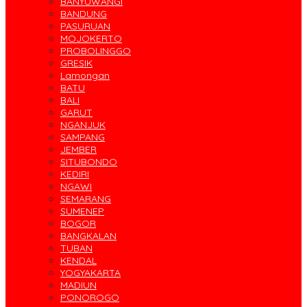
BANYUWANGI
BANDUNG
PASURUAN
MOJOKERTO
PROBOLINGGO
GRESIK
Lamongan
BATU
BALI
GARUT
NGANJUK
SAMPANG
JEMBER
SITUBONDO
KEDIRI
NGAWI
SEMARANG
SUMENEP
BOGOR
BANGKALAN
TUBAN
KENDAL
YOGYAKARTA
MADIUN
PONOROGO