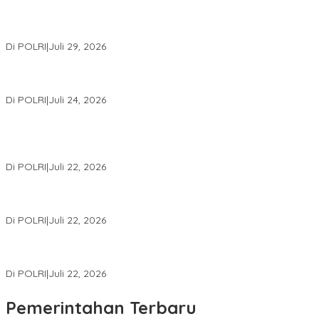
Wakapolri Lantik Pengurus Pusat KBPP Polri 2026–2031, Awali
Konsolidasi Organisasi Nasional
Di POLRI
|
Juli 29, 2026
Kapolri: Polri Siap Perkuat Kerja Sama Penegakan Hukum
Internasional Bersama FBI Hadapi Kejahatan Modern
Di POLRI
|
Juli 24, 2026
Kortastipidkor Polri Tetapkan Tersangka Kasus Korupsi
Pembiayaan PT PPA–PT BAS, Kerugian Negara Capai Rp38,8
Miliar
Di POLRI
|
Juli 22, 2026
Polri Gelar Training of Trainers Program Paham AI, Perkuat
Literasi Digital Pelajar
Di POLRI
|
Juli 22, 2026
Masuk Daftar Red Notice, Buronan Terorisme Internasional Asal
Palestina Ditangkap di Indonesia
Di POLRI
|
Juli 22, 2026
Pemerintahan Terbaru