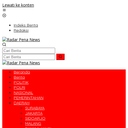
Lewati ke konten
Indeks Berita
Redaksi
Beranda
Berita
POLITIK
POLRI
NASIONAL
PEMERINTAHAN
DAERAH
SURABAYA
JAKARTA
SIDOARJO
MALANG