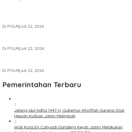
Kortastipidkor Polri Tetapkan Tersangka Kasus Korupsi
Pembiayaan PT PPA–PT BAS, Kerugian Negara Capai Rp38,8
Miliar
Di POLRI
|
Juli 22, 2026
Polri Gelar Training of Trainers Program Paham AI, Perkuat
Literasi Digital Pelajar
Di POLRI
|
Juli 22, 2026
Masuk Daftar Red Notice, Buronan Terorisme Internasional Asal
Palestina Ditangkap di Indonesia
Di POLRI
|
Juli 22, 2026
Pemerintahan Terbaru
1
Jelang Idul Adha 1447 H, Gubernur Khofifah Garansi Stok
Hewan Kurban Jatim Melimpah
2
Wali Kota Eri Cahyadi Gandeng Kejati Jatim Melakukan