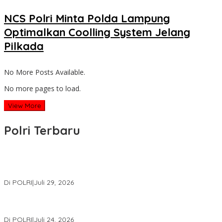
NCS Polri Minta Polda Lampung
Optimalkan Coolling System Jelang
Pilkada
No More Posts Available.
No more pages to load.
View More
Polri Terbaru
Wakapolri Lantik Pengurus Pusat KBPP Polri 2026–2031, Awali
Konsolidasi Organisasi Nasional
Di POLRI
|
Juli 29, 2026
Kapolri: Polri Siap Perkuat Kerja Sama Penegakan Hukum
Internasional Bersama FBI Hadapi Kejahatan Modern
Di POLRI
|
Juli 24, 2026