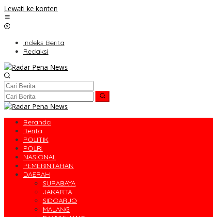
Lewati ke konten
Indeks Berita
Redaksi
Beranda
Berita
POLITIK
POLRI
NASIONAL
PEMERINTAHAN
DAERAH
SURABAYA
JAKARTA
SIDOARJO
MALANG