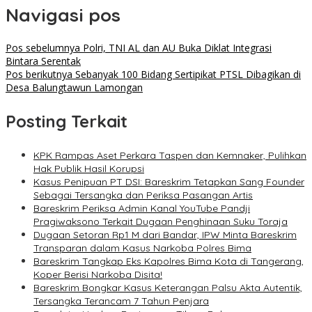
Navigasi pos
Pos sebelumnya
Polri, TNI AL dan AU Buka Diklat Integrasi
Bintara Serentak
Pos berikutnya
Sebanyak 100 Bidang Sertipikat PTSL Dibagikan di
Desa Balungtawun Lamongan
Posting Terkait
KPK Rampas Aset Perkara Taspen dan Kemnaker, Pulihkan
Hak Publik Hasil Korupsi
Kasus Penipuan PT DSI: Bareskrim Tetapkan Sang Founder
Sebagai Tersangka dan Periksa Pasangan Artis
Bareskrim Periksa Admin Kanal YouTube Pandji
Pragiwaksono Terkait Dugaan Penghinaan Suku Toraja
Dugaan Setoran Rp1 M dari Bandar, IPW Minta Bareskrim
Transparan dalam Kasus Narkoba Polres Bima
Bareskrim Tangkap Eks Kapolres Bima Kota di Tangerang,
Koper Berisi Narkoba Disita!
Bareskrim Bongkar Kasus Keterangan Palsu Akta Autentik,
Tersangka Terancam 7 Tahun Penjara