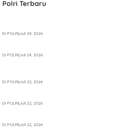
Polri Terbaru
Wakapolri Lantik Pengurus Pusat KBPP Polri 2026–2031, Awali
Konsolidasi Organisasi Nasional
Di POLRI
|
Juli 29, 2026
Kapolri: Polri Siap Perkuat Kerja Sama Penegakan Hukum
Internasional Bersama FBI Hadapi Kejahatan Modern
Di POLRI
|
Juli 24, 2026
Kortastipidkor Polri Tetapkan Tersangka Kasus Korupsi
Pembiayaan PT PPA–PT BAS, Kerugian Negara Capai Rp38,8
Miliar
Di POLRI
|
Juli 22, 2026
Polri Gelar Training of Trainers Program Paham AI, Perkuat
Literasi Digital Pelajar
Di POLRI
|
Juli 22, 2026
Masuk Daftar Red Notice, Buronan Terorisme Internasional Asal
Palestina Ditangkap di Indonesia
Di POLRI
|
Juli 22, 2026