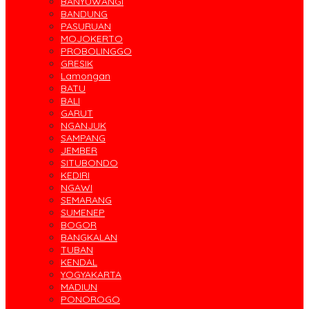
BANYUWANGI
BANDUNG
PASURUAN
MOJOKERTO
PROBOLINGGO
GRESIK
Lamongan
BATU
BALI
GARUT
NGANJUK
SAMPANG
JEMBER
SITUBONDO
KEDIRI
NGAWI
SEMARANG
SUMENEP
BOGOR
BANGKALAN
TUBAN
KENDAL
YOGYAKARTA
MADIUN
PONOROGO