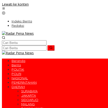
Lewati ke konten
Indeks Berita
Redaksi
Beranda
Berita
POLITIK
POLRI
NASIONAL
PEMERINTAHAN
DAERAH
SURABAYA
JAKARTA
SIDOARJO
MALANG