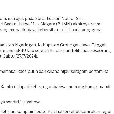
S.com, merujuk pada Surat Edaran Nomor SE-
eri Badan Usaha Milik Negara (BUMN) akhirnya resmi
arang menarik biaya kebersihan toilet pada pengguna
Kecamatan Ngaringan, Kabupaten Grobogan, Jawa Tengah,
andi SPBU lalu setelah keluar dari tolite ada seseorang
 Sabtu (27/7/2024).
 memakai kaos putih dan celana hijau seragam pertamina
or Kamto didapati keterangan bahwa memang kamar mandi
a sendiri,” jawabnya.
et, dan komplain ibu terkait hal tersebut kami akan tegur