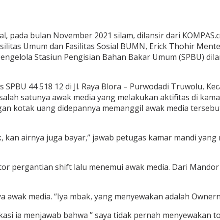
iral, pada bulan November 2021 silam, dilansir dari KOMPA
litas Umum dan Fasilitas Sosial BUMN, Erick Thohir Ment
 Pengelola Stasiun Pengisian Bahan Bakar Umum (SPBU) dil
s SPBU 44 518 12 di Jl. Raya Blora – Purwodadi Truwolu, 
h satunya awak media yang melakukan aktifitas di kamar m
ngan kotak uang didepannya memanggil awak media tersebut,
k, kan airnya juga bayar,” jawab petugas kamar mandi yang
or pergantian shift lalu menemui awak media. Dari Mand
nya awak media. “Iya mbak, yang menyewakan adalah Ownerny
ikasi ia menjawab bahwa ” saya tidak pernah menyewakan toil