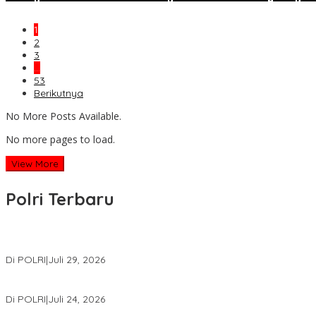
1
2
3
…
53
Berikutnya
No More Posts Available.
No more pages to load.
View More
Polri Terbaru
Wakapolri Lantik Pengurus Pusat KBPP Polri 2026–2031, Awali Kon
Di POLRI
|
Juli 29, 2026
Kapolri: Polri Siap Perkuat Kerja Sama Penegakan Hukum Intern
Di POLRI
|
Juli 24, 2026