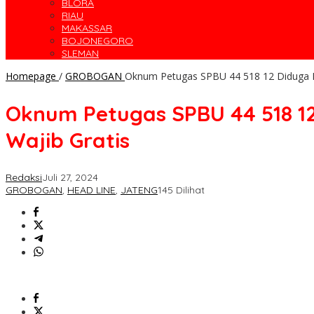
BLORA
RIAU
MAKASSAR
BOJONEGORO
SLEMAN
Homepage
/
GROBOGAN
Oknum Petugas SPBU 44 518 12 Diduga La
Oknum Petugas SPBU 44 518 12
Wajib Gratis
Redaksi
Juli 27, 2024
GROBOGAN
,
HEAD LINE
,
JATENG
145 Dilihat