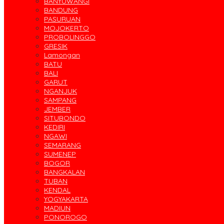
BANYUWANGI
BANDUNG
PASURUAN
MOJOKERTO
PROBOLINGGO
GRESIK
Lamongan
BATU
BALI
GARUT
NGANJUK
SAMPANG
JEMBER
SITUBONDO
KEDIRI
NGAWI
SEMARANG
SUMENEP
BOGOR
BANGKALAN
TUBAN
KENDAL
YOGYAKARTA
MADIUN
PONOROGO