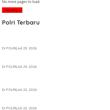
No more pages to load.
View More
Polri Terbaru
Wakapolri Lantik Pengurus Pusat KBPP Polri 2026–2031, Awali
Konsolidasi Organisasi Nasional
Di POLRI
|
Juli 29, 2026
Kapolri: Polri Siap Perkuat Kerja Sama Penegakan Hukum
Internasional Bersama FBI Hadapi Kejahatan Modern
Di POLRI
|
Juli 24, 2026
Kortastipidkor Polri Tetapkan Tersangka Kasus Korupsi
Pembiayaan PT PPA–PT BAS, Kerugian Negara Capai Rp38,8
Miliar
Di POLRI
|
Juli 22, 2026
Polri Gelar Training of Trainers Program Paham AI, Perkuat
Literasi Digital Pelajar
Di POLRI
|
Juli 22, 2026