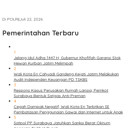
Masuk Daftar Red Notice, Buronan Terorisme Internasional Asal
Palestina Ditangkap di Indonesia
Di POLRI
|
Juli 22, 2026
Pemerintahan Terbaru
1
Jelang Idul Adha 1447 H, Gubernur Khofifah Garansi Stok
Hewan Kurban Jatim Melimpah
2
Wali Kota Eri Cahyadi Gandeng Kejati Jatim Melakukan
Audit Independen Keuangan PD TSKBS
3
Respons Kasus Perusakan Rumah Lansia, Pemkot
Surabaya Bentuk Satgas Anti-Preman
4
Cegah Dampak Negatif, Wali Kota Eri Terbitkan SE
Pembatasan Penggunaan Gawai dan Internet untuk Anak
5
Satpol PP Surabaya Jatuhkan Sanksi Berat Oknum