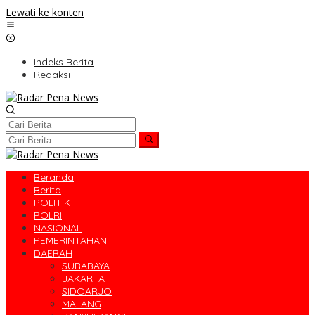
Lewati ke konten
Indeks Berita
Redaksi
Beranda
Berita
POLITIK
POLRI
NASIONAL
PEMERINTAHAN
DAERAH
SURABAYA
JAKARTA
SIDOARJO
MALANG