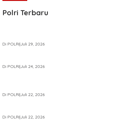
Polri Terbaru
Wakapolri Lantik Pengurus Pusat KBPP Polri 2026–2031, Awali
Konsolidasi Organisasi Nasional
Di POLRI
|
Juli 29, 2026
Kapolri: Polri Siap Perkuat Kerja Sama Penegakan Hukum
Internasional Bersama FBI Hadapi Kejahatan Modern
Di POLRI
|
Juli 24, 2026
Kortastipidkor Polri Tetapkan Tersangka Kasus Korupsi
Pembiayaan PT PPA–PT BAS, Kerugian Negara Capai Rp38,8
Miliar
Di POLRI
|
Juli 22, 2026
Polri Gelar Training of Trainers Program Paham AI, Perkuat
Literasi Digital Pelajar
Di POLRI
|
Juli 22, 2026
Masuk Daftar Red Notice, Buronan Terorisme Internasional Asal