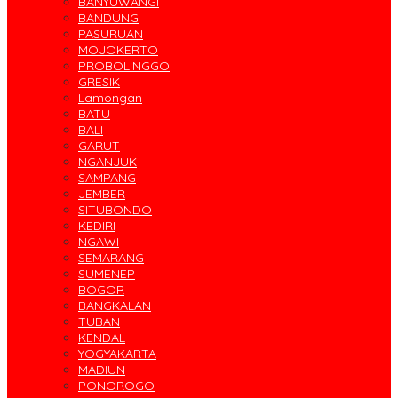
BANYUWANGI
BANDUNG
PASURUAN
MOJOKERTO
PROBOLINGGO
GRESIK
Lamongan
BATU
BALI
GARUT
NGANJUK
SAMPANG
JEMBER
SITUBONDO
KEDIRI
NGAWI
SEMARANG
SUMENEP
BOGOR
BANGKALAN
TUBAN
KENDAL
YOGYAKARTA
MADIUN
PONOROGO