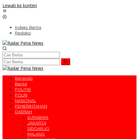
Lewati ke konten
Indeks Berita
Redaksi
Beranda
Berita
POLITIK
POLRI
NASIONAL
PEMERINTAHAN
DAERAH
SURABAYA
JAKARTA
SIDOARJO
MALANG