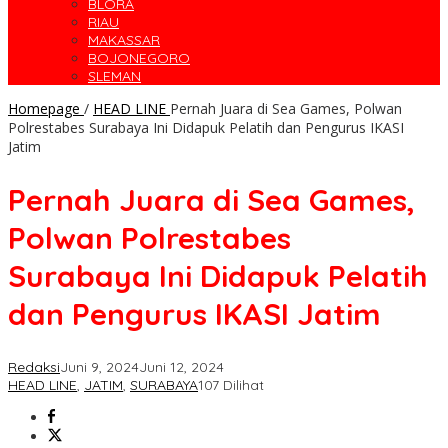
BLORA
RIAU
MAKASSAR
BOJONEGORO
SLEMAN
Homepage
/
HEAD LINE
Pernah Juara di Sea Games, Polwan
Polrestabes Surabaya Ini Didapuk Pelatih dan Pengurus IKASI
Jatim
Pernah Juara di Sea Games,
Polwan Polrestabes
Surabaya Ini Didapuk Pelatih
dan Pengurus IKASI Jatim
Redaksi
Juni 9, 2024
Juni 12, 2024
HEAD LINE
,
JATIM
,
SURABAYA
107 Dilihat