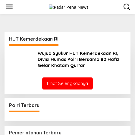
L
e
w
a
t
i
k
HUT Kemerdekaan RI
e
k
o
Wujud Syukur HUT Kemerdekaan RI,
n
Divisi Humas Polri Bersama 80 Hafiz
t
Gelar Khatam Qur’an
e
n
Lihat Selengkapnya
Polri Terbaru
Pemerintahan Terbaru